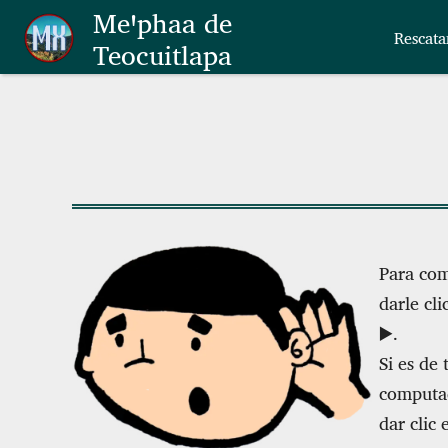
Skip to main content
Meꞌphaa de
Rescata
Teocuitlapa
Para com
darle cl
▶️.
Si es de 
computad
dar clic 