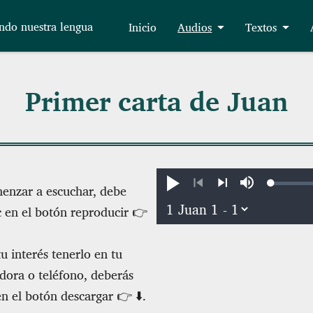
ndo nuestra lengua
Inicio
Audios
Textos
Primer carta de Juan
Loaded
:
Reproducir
Silenciar
enzar a escuchar, debe
0.49%
Anterior
Siguiente
ic en el botón reproducir 👉
tu interés tenerlo en tu
ora o teléfono, deberás
en el botón descargar 👉 ⬇️.